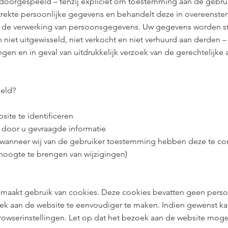
oorgespeeld – tenzij expliciet om toestemming aan de gebru
trekte persoonlijke gegevens en behandelt deze in overeens
e de verwerking van persoonsgegevens. Uw gegevens worden s
n niet uitgewisseld, niet verkocht en niet verhuurd aan derden
ngen en in geval van uitdrukkelijk verzoek van de gerechtelijke a
meld?
ite te identificeren
e door u gevraagde informatie
wanneer wij van de gebruiker toestemming hebben deze te con
hoogte te brengen van wijzigingen)
maakt gebruik van cookies. Deze cookies bevatten geen persoo
k aan de website te eenvoudiger te maken. Indien gewenst kan
rowserinstellingen. Let op dat het bezoek aan de website mogel