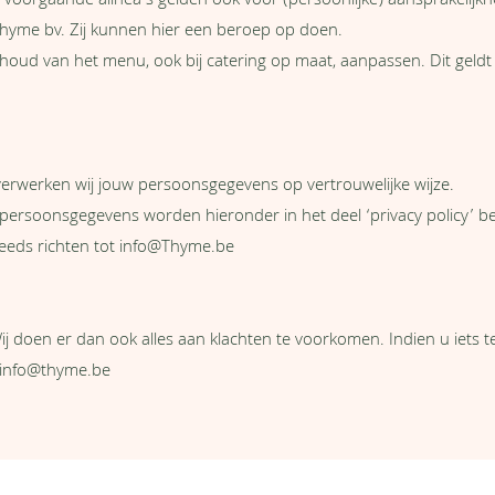
 voorgaande alinea's gelden ook voor (persoonlijke) aansprakelijk
yme bv. Zij kunnen hier een beroep op doen.
ud van het menu, ook bij catering op maat, aanpassen. Dit geldt 
 verwerken wij jouw persoonsgegevens op vertrouwelijke wijze.
ersoonsgegevens worden hieronder in het deel ‘privacy policy’ b
eeds richten tot
info@Thyme.be
Wij doen er dan ook alles aan klachten te voorkomen. Indien u iets t
info@thyme.be