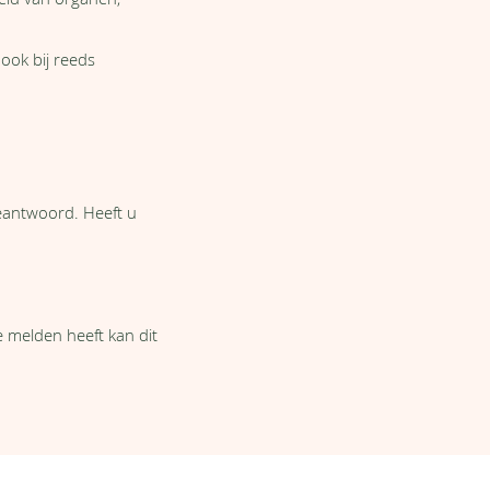
heid van organen,
ook bij reeds
eantwoord. Heeft u
e melden heeft kan dit