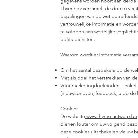
gegevens worden nooit aan derde d
Thyme bv verzamelt de door u vers
bepalingen van de wet betreffend
vertrouwelijke informatie en worde
te voldoen aan wettelijke verplichti
politiediensten.
Waarom wordt er informatie verza
Om het aantal bezoekers op de webs
Met als doel het verstrekken van d
Voor marketingdoeleinden – enkel 
(nieuwsbrieven, feedback, u op de 
Cookies
De website
www.thyme-antwerp.be
dienen louter om uw volgend bezoe
deze cookies uitschakelen via uw b