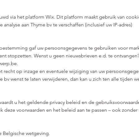
d via het platform Wix. Dit platform maakt gebruik van cooki
 analyse aan Thyme bv te verschaffen (inclusief uw IP-adres)
v toestemming gaf uw persoonsgegevens te gebruiken voor mar
ent stopzetten. Wenst u geen nieuwsbrieven e.d. te ontvangen?
werp.be
.
et recht op inzage en eventuele wijziging van uw persoonsgege
bv wenst te laten verwijderen, dan kan u zich ten alle tijden 
vaardt u het geldende privacy beleid en de gebruiksvoorwaar
ik deze voorwaarden en het beleid aan te passen – ook zonde
de Belgische wetgeving.