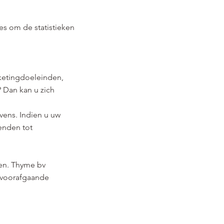
es om de statistieken
ketingdoeleinden,
 Dan kan u zich
vens. Indien u uw
wenden tot
den. Thyme bv
r voorafgaande