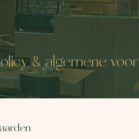
Menu
Ontbijtboxen
Taart op bestelling
policy & algemene voo
aarden